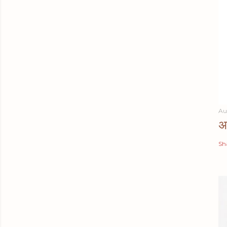
Au
अर
Sh