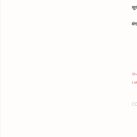
सू
मं
Sh
Lab
C