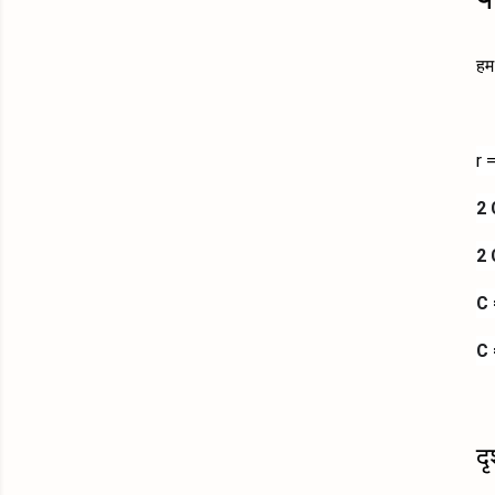
हम 
r
2 
2 
C
C 
द