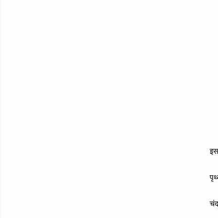
इस 
पृ
चं