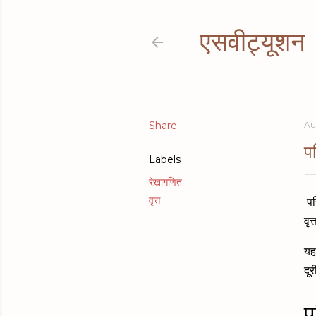
एसवीट्यूशन
Share
Au
प
Labels
रेखागणित
वृत्त
पर
वृ
यह 
दू
प