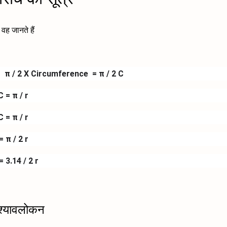
वह जानते हैं
 =
π /
2 X Circumference =
π / 2 C
C =
π / r
C =
π / r
 =
π / 2 r
= 3.14
/ 2 r
ृश्यावलोकन