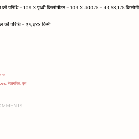
र्य की परिधि = 109 X पृथ्वी किलोमीटर = 109 X 40075 = 43,68,175 किलोम
गल की परिधि = २१,३४४ किमी
are
els:
रेखागणित
वृत्त
OMMENTS